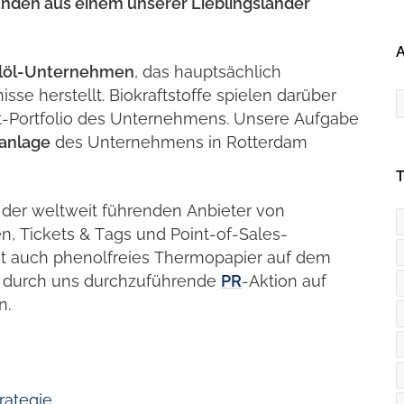
unden aus einem unserer Lieblingsländer
A
löl-Unternehmen
, das hauptsächlich
A
se herstellt. Biokraftstoffe spielen darüber
t-Portfolio des Unternehmens. Unsere Aufgabe
lanlage
des Unternehmens in Rotterdam
r der weltweit führenden Anbieter von
en, Tickets & Tags und Point-of-Sales-
it auch phenolfreies Thermopapier auf dem
e durch uns durchzuführende
PR
-Aktion auf
n.
rategie