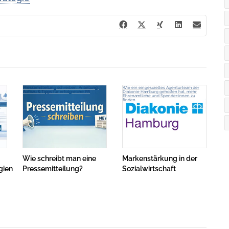
Pressemitteilung schreiben: Anleitung,
Wie ein eingespieltes Agenturteam der
Aufbau & Tipps für erfolgreiche PR
Diakonie Hamburg geholfen hat, mehr
Ehrenamtliche und Spender:innen zu
finden
Wie schreibt man eine
Markenstärkung in der
gien
Pressemitteilung?
Sozialwirtschaft