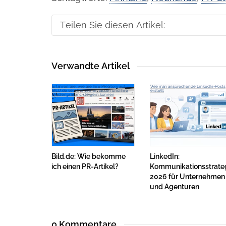
Teilen Sie diesen Artikel:
Verwandte Artikel
Erfahren Sie, wie Sie Ihre PR-Story auf
Wie man ansprechende LinkedIn-Posts
BILD.de veröffentlichen lassen und Ihre
erstellt
Medienpräsenz steigern können
Bild.de: Wie bekomme
LinkedIn:
ich einen PR-Artikel?
Kommunikationsstrate
2026 für Unternehmen
und Agenturen
0 Kommentare