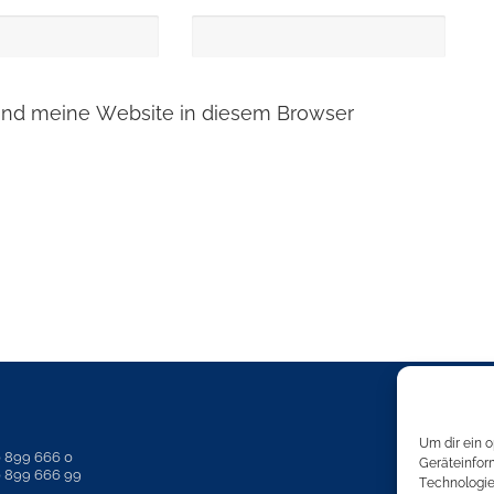
nd meine Website in diesem Browser
Um dir ein 
0 899 666 0
Geräteinfor
0 899 666 99
Technologie