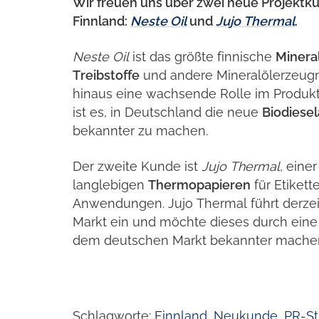
Wir freuen uns über zwei neue Projektk
Finnland:
Neste Oil
und
Jujo Thermal
.
Neste Oil
ist das größte finnische
Minera
Treibstoffe
und andere Mineralölerzeugnis
hinaus eine wachsende Rolle im Produk
ist es, in Deutschland die neue
Biodiese
bekannter zu machen.
Der zweite Kunde ist
Jujo Thermal
, eine
langlebigen
Thermopapieren
für Etikett
Anwendungen. Jujo Thermal führt derze
Markt ein und möchte dieses durch ein
dem deutschen Markt bekannter mache
Schlagworte:
Finnland
,
Neukunde
,
PR-St