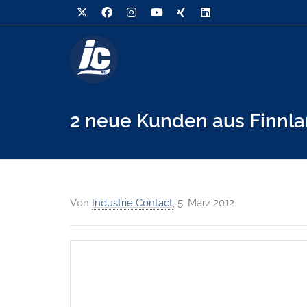
2 neue Kunden aus Finnl
Von
Industrie Contact
,
5. März 2012