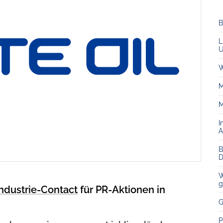
B
L
U
W
M
M
I
A
B
D
W
g
Industrie-Contact
für PR-Aktionen in
G
P